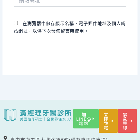
站
址
網
*
址
在
瀏覽器
中儲存顯示名稱、電子郵件地址及個人網
站網址，以供下次發佈留言時使用。
加
立
緊
LINE@
即
急
諮詢
致
專
電
線
臺中市南屯區大墩路256號(備有專用停車場)