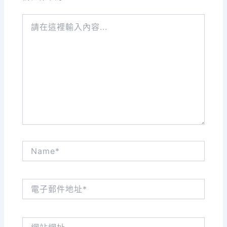
請
在
這
裡
輸
入
內
容...
Name*
電
子
郵
件
網
地