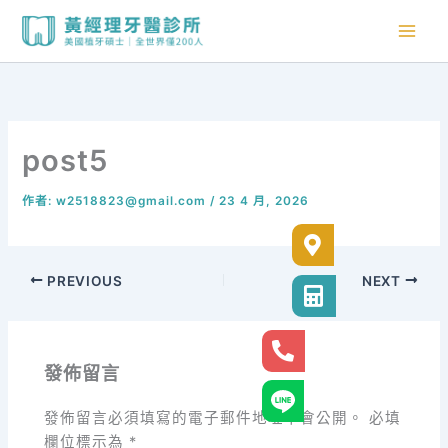
跳
至
主
要
內
容
post5
作者:
w2518823@gmail.com
/
23 4 月, 2026
診所位置
PREVIOUS
NEXT
診所電話
24小時專線
發佈留言
官方LINE@
發佈留言必須填寫的電子郵件地址不會公開。
必填
欄位標示為
*