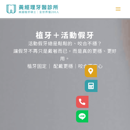
跳
至
主
要
內
植牙＋活動假牙
容
活動假牙總是鬆鬆的、咬合不穩？
讓假牙不再只是戴著而已，而是真的更穩、更好
用。
植牙固定｜ 配戴更穩｜咬合更安心
診所位置
診所電話
24小時專線
官方LINE@