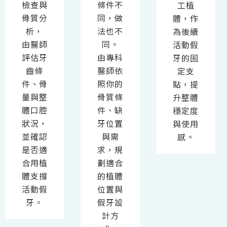
檢查與
條件不
工植
骨質分
同，做
體，作
析，
法也不
為後續
由醫師
同。
活動假
評估牙
由專科
牙的固
齒條
醫師依
定支
件、骨
照你的
點，提
量與整
骨質條
升整體
體口腔
件、缺
穩定度
狀況，
牙位置
與使用
並確認
與需
感。
是否適
求，規
合用植
劃適合
體支撐
的植體
活動假
位置與
牙。
假牙設
計方