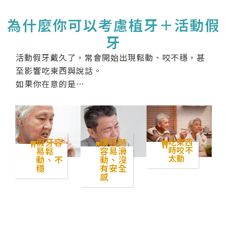
為什麼你可以考慮植牙＋活動假
牙
活動假牙戴久了，常會開始出現鬆動、咬不穩，甚
至影響吃東西與說話。
如果你在意的是…
假牙容
講話時
吃東西
時咬不
易鬆
容易滑
太動
動、不
動、沒
穩
有安全
感