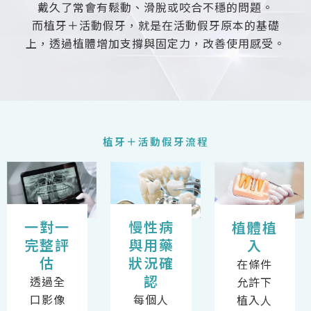
戴久了常會有鬆動、滑脫或咬合不穩的問題。
而植牙＋活動假牙，就是在活動假牙原本的基礎
上，透過植體增加支撐與固定力，改善使用感受。
植牙＋活動假牙流程
一對一
慢性病
植體植
完整評
與用藥
入
估
狀況確
在條件
認
透過全
允許下
口影像
每個人
植入人