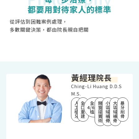
都要用對待家人的標準
從評估到困難案例處理，
多數關鍵決策，都由院長親自把關
黃經理
院長
Ching-Li Huang D.D.S
M.S.
人
全
全口
開
小
大
暴
工
口
4/6/10
窗
區
區
牙
植
重
植牙
提
域
域
削
牙
建
竇
補
補
骨
術
骨
骨