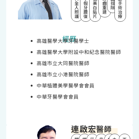
全
假
美
齒
拔
手
人
牙
白
重
除
術
照
贗
貼
建
治
護
復
片
療
經歷
高雄醫學大學牙醫學士
高雄醫學大學附設中和紀念醫院醫師
高雄市立大同醫院醫師
高雄市立小港醫院醫師
中華植體美學醫學會會員
中華牙醫學會會員
連啟宏
醫師