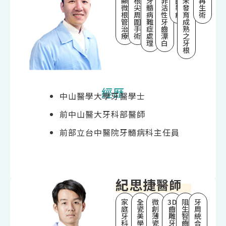
顯
根
牙
非
齒
未
再
微
尖
髓
活
裂
發
生
根
周
病
性
症
育
術
管
圍
難
牙
成
治
手
症
齒
熟
療
術
處
漂
之
理
白
牙
根
經歷
中山醫學大學牙醫學士
前中山醫大牙科部醫師
前部立台中醫院牙髓病科主任員
紀思捷
醫師
家
全
微
3D
阻
牙
庭
瓷
創
齒
生
周
牙
美
薄
雕
智
統
科
學
瓷
牙
齒
合