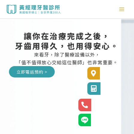
跳
至
主
要
內
讓你在治療完成之後，
容
牙齒用得久，也用得安心。
來看牙，除了醫療設備以外，
「值不值得放心交給這位醫師」也非常重要。
立即電話預約 >
診所位置
診所電話
24小時專線
官方LINE@