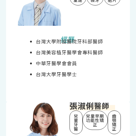
經歷
台灣大學附設醫院牙科部醫師
台灣美容植牙醫學會專科醫師
中華牙醫學會會員
台灣大學牙醫學士
張淑俐
醫師
兒
兒童早期
齒
童
功能性矯
顎
牙
正
矯
醫
正