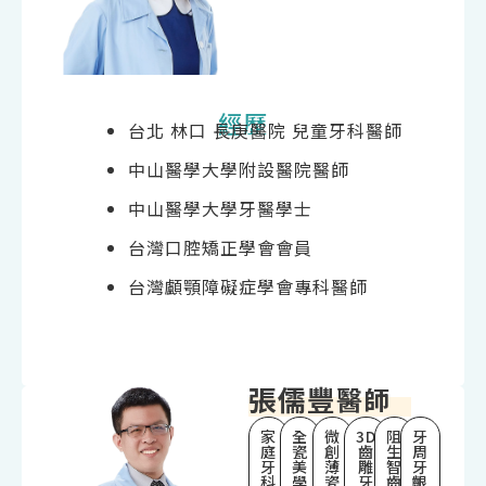
經歷
台北 林口 長庚醫院 兒童牙科醫師
中山醫學大學附設醫院醫師
中山醫學大學牙醫學士
台灣口腔矯正學會會員
台灣顱顎障礙症學會專科醫師
張儒豐
醫師
家
全
微
3D
阻
牙
庭
瓷
創
齒
生
周
牙
美
薄
雕
智
牙
科
學
瓷
牙
齒
齦