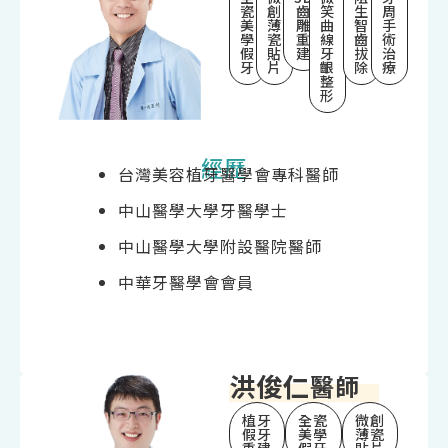
瓷
創
齒
笑
生
周
美
薄
雕
曲
智
手
學
瓷
重
線
齒
術
假
貼
建
牙
拔
治
牙
片
齦
除
療
整
形
經歷
台灣美容植牙醫學會專科醫師
中山醫學大學牙醫學士
中山醫學大學附設醫院醫師
中華牙醫學會會員
洪俊仁
醫師
植牙
全瓷
微創
假牙
美學
薄瓷
重建
假牙
貼片