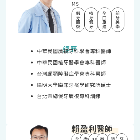
MS
假
植
全
前
牙
牙
口
牙
贋
假
重
美
復
牙
建
學
經歷
中華民國贋復牙科學會專科醫師
中華民國植牙醫學會專科醫師
台灣顱顎障礙症學會專科醫師
陽明大學臨床牙醫學研究所碩士
台北榮總假牙贋復專科訓練
賴盈利
醫師
全
微
3D
微
阻
牙