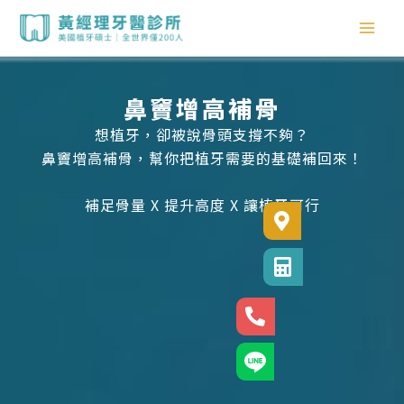
跳
至
主
要
內
鼻竇增高補骨
容
想植牙，卻被說骨頭支撐不夠？
鼻竇增高補骨，幫你把植牙需要的基礎補回來！
補足骨量 X 提升高度 X 讓植牙可行
診所位置
診所電話
24小時專線
官方LINE@