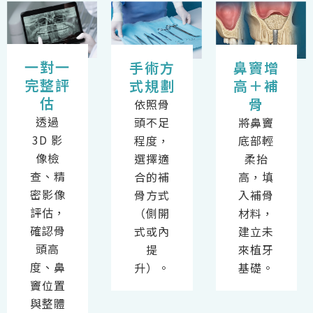
一對一
手術方
鼻竇增
完整評
式規劃
高＋補
估
骨
依照骨
透過
頭不足
將鼻竇
3D 影
程度，
底部輕
像檢
選擇適
柔抬
查、精
合的補
高，填
密影像
骨方式
入補骨
評估，
（側開
材料，
確認骨
式或內
建立未
頭高
提
來植牙
度、鼻
升）。
基礎。
竇位置
與整體