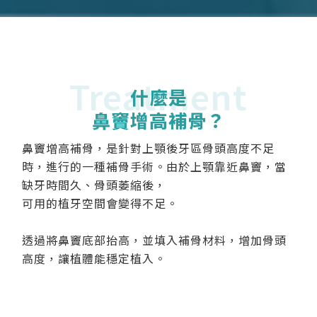
Treatment
什麼是
鼻竇增高補骨？
鼻竇增高補骨，是針對上顎後牙區骨頭高度不足
時，進行的一種補骨手術。由於上顎靠近鼻竇，當
缺牙時間久、骨頭萎縮後，
可用的植牙空間會變得不足。
透過將鼻竇底部抬高，並填入補骨材料，增加骨頭
高度，讓植體能穩定植入。