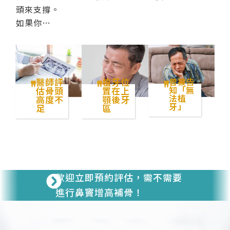
頭來支撐。
如果你…
醫師評
植牙位
曾被告
知「無
估骨頭
置在上
法植
高度不
顎後牙
牙」
足
區
歡迎立即預約評估，需不需要
進行鼻竇增高補骨！