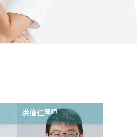
洪俊仁
醫師
片
植牙假牙重建
全瓷美學假牙