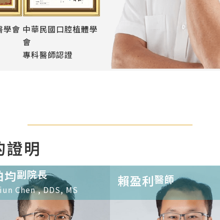
醫學會
中華民國口腔植體學
會
專科醫師認證
的證明
柏均
副院長
賴盈利
醫師
iun Chen , DDS, MS
牙贋復
植牙假牙
全瓷美學假
微創薄瓷貼
牙