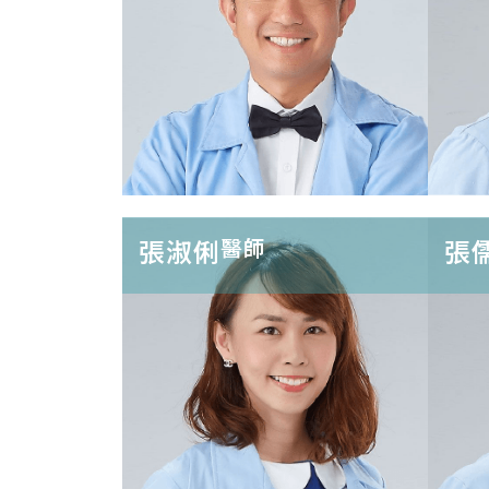
全口4/6/10 植牙
開窗提竇術
全
小區域補骨
大區域補骨
暴牙削骨
張淑俐
醫師
張
兒童牙醫
兒童早期
家
功能性矯正
照
齒顎矯正
微
貼
阻
牙