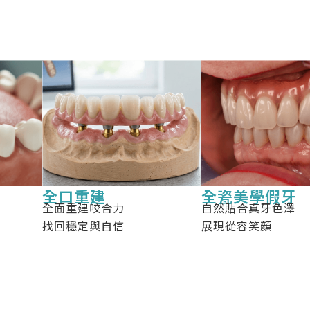
全口重建
全瓷美學假牙
全面重建咬合力
自然貼合真牙色澤
找回穩定與自信
展現從容笑顏