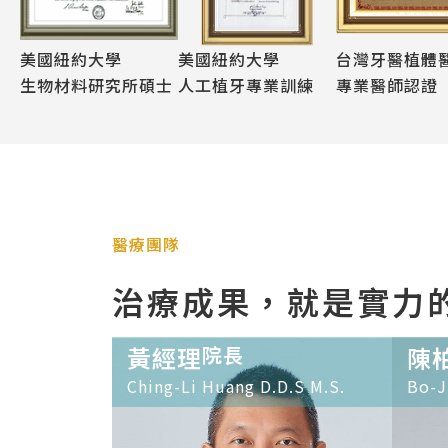
美國紐約大學
美國紐約大學
台灣牙醫植體
生物材料研究所碩士
人工植牙專業訓練
專業醫師認證
醫療團隊
治療成果，就是實力
黃經理
院長
陳
Ching-Li Huang D.D.S M.S.
Bo-J
人工植牙
全口重建
假