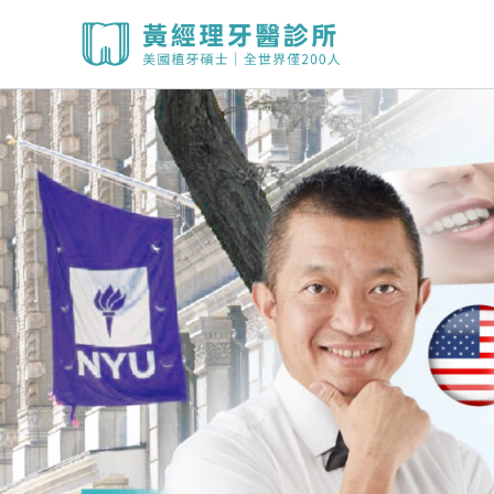
跳
至
主
要
內
容