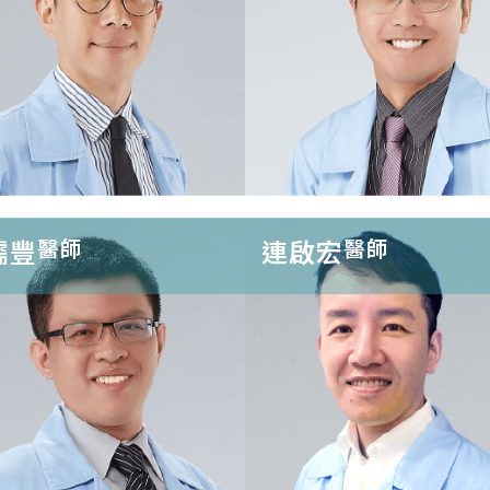
口重建
前牙美學
微笑曲線牙齦
3D齒雕重建
形
阻生智齒拔
牙周手術治
除
儒豐
醫師
連啟宏
醫師
庭牙科全人
全瓷美學假牙
顯微根管治療
根尖周圍手
護
贗復
牙髓病難症處
非活性牙齒
創薄瓷美白
3D齒雕牙齒 重
理
未發育成熟
片
建
齒裂症
根
生智齒拔除
牙周統合治療
再生術
周牙齦手術