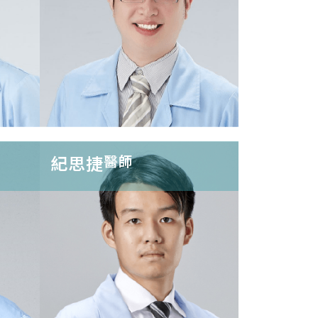
 整
微創薄瓷貼片
療
紀思捷
醫師
術
家庭牙科全人
全瓷美學假牙
照護
贗復
 漂白
微創薄瓷美白
3D齒雕牙齒 重
 之牙
貼片
建
阻生智齒拔除
牙周統合治療