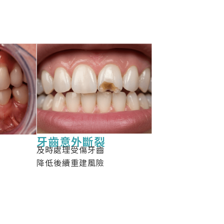
牙齒意外斷裂
及時處理受傷牙齒
降低後續重建風險