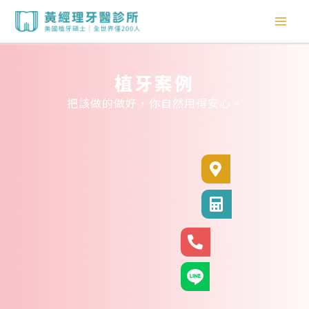
跳
至
主
要
內
植牙案例
容
把該做的做好，你自然用得安心。
診所位置
診所電話
24小時專線
官方LINE@