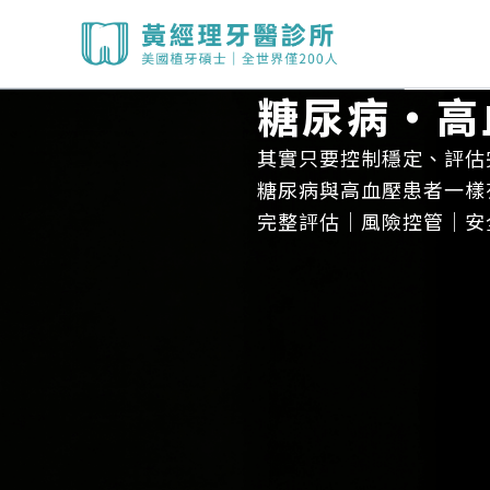
跳
至
主
糖尿病・高
要
內
其實只要控制穩定、評估
容
糖尿病與高血壓患者一樣
完整評估｜風險控管｜安