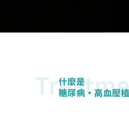
Treatme
什麼是
糖尿病・高血壓