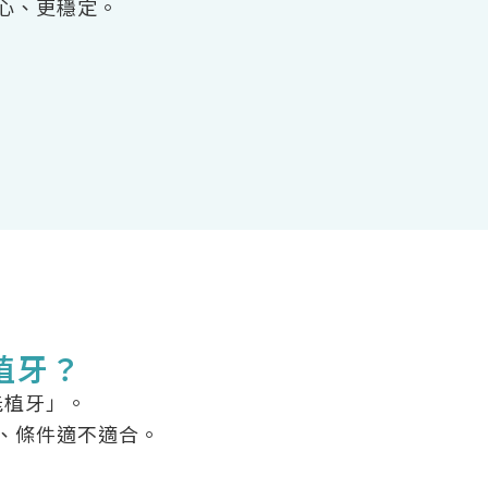
心、更穩定。
植牙？
能植牙」。
、條件適不適合。