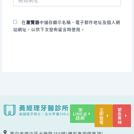
站
址
網
*
址
在
瀏覽器
中儲存顯示名稱、電子郵件地址及個人網
站網址，以供下次發佈留言時使用。
加
立
緊
LINE@
即
急
諮詢
致
專
電
線
臺中市南屯區大墩路256號(備有專用停車場)