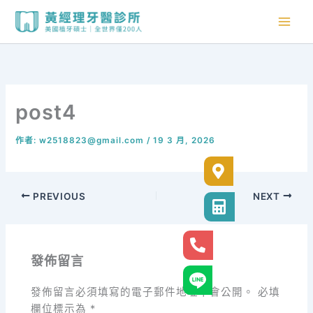
跳
至
主
要
內
容
post4
作者:
w2518823@gmail.com
/
19 3 月, 2026
診所位置
PREVIOUS
NEXT
診所電話
24小時專線
發佈留言
官方LINE@
發佈留言必須填寫的電子郵件地址不會公開。
必填
欄位標示為
*