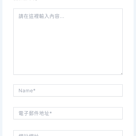
請
在
這
裡
輸
入
內
容...
Name*
電
子
郵
件
網
地