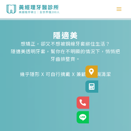
跳
至
主
要
內
隱適美
容
想矯正，卻又不想被鋼線牙套綁住生活？
隱適美透明牙套，幫你在不明顯的情況下，悄悄把
牙齒排整齊。
診所位置
幾乎隱形 X 可自行摘戴 X 兼顧美觀與清潔
診所電話
24小時專線
官方LINE@