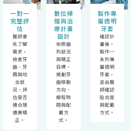
一對一
數位掃
製作專
完整評
描與治
屬透明
估
療計畫
牙套
設計
醫師會
確認計
先了解
依照齒
畫後，
需求，
列狀況
製作一
檢查牙
與矯正
系列專
齒、牙
目標，
屬透明
周與咬
規劃牙
牙套，
合狀
齒移動
並由醫
況，評
方向、
師確認
估是否
療程時
貼合度
適合隱
間與配
與配戴
適美矯
戴方
方式。
正。
式。