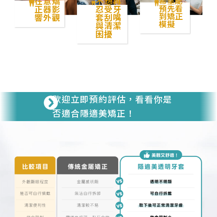
在意矯
不想再
希望能
預先看
正器影
忍受牙
到矯正
響外觀
套刮嘴
模擬
與清潔
困擾
歡迎立即預約評估，看看你是
否適合隱適美矯正！