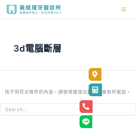
搜
跳
尋
至
關
主
鍵
要
字:
內
容
3d電腦斷層
診所位置
診所電話
找不到符合條件的內容。請使用搜尋功能，應會有所幫助。
24小時專線
官方LINE@