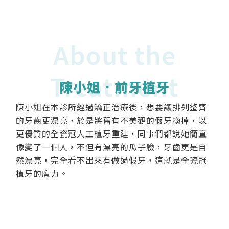
About the
Treatment
陳小姐．前牙植牙
陳小姐在本診所經過矯正治療後，想要讓排列整齊
的牙齒更漂亮，於是將舊有不美觀的假牙換掉，以
更優質的全瓷冠人工植牙重建，同事們都說她簡直
像變了一個人，不但有漂亮的瓜子臉，牙齒更是自
然漂亮，完全看不出來有做過假牙，這就是全瓷冠
植牙的魔力。