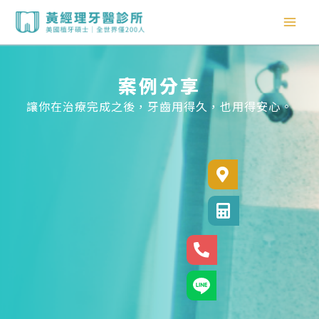
跳
至
主
要
內
案例分享
容
讓你在治療完成之後，牙齒用得久，也用得安心。
診所位置
診所電話
24小時專線
官方LINE@