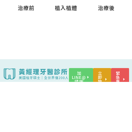
治療前
植入植體
治療後
加
立
緊
LINE@
即
急
諮詢
致
專
電
線
臺中市南屯區大墩路256號(備有專用停車場)
(04)2471-1567
24小時諮詢專線 0985-954000
mailto:himydentist@hotmail.com
F
I
L
Y