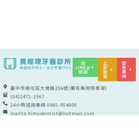
加
立
緊
LINE@
即
急
諮詢
致
專
電
線
臺中市南屯區大墩路256號(備有專用停車場)
(04)2471-1567
24小時諮詢專線 0985-954000
mailto:himydentist@hotmail.com
F
I
L
Y
a
n
i
o
c
s
n
u
e
t
e
t