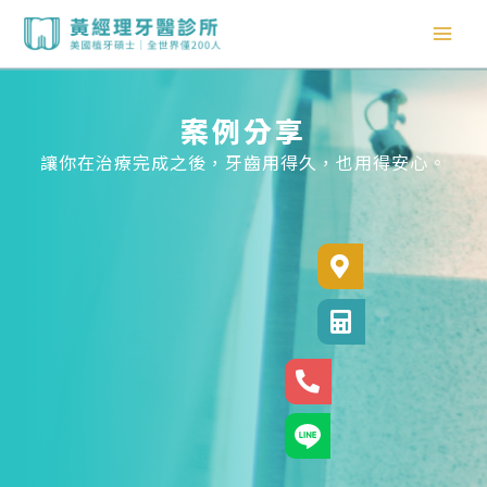
跳
至
主
要
內
案例分享
容
讓你在治療完成之後，牙齒用得久，也用得安心。
診所位置
診所電話
24小時專線
官方LINE@