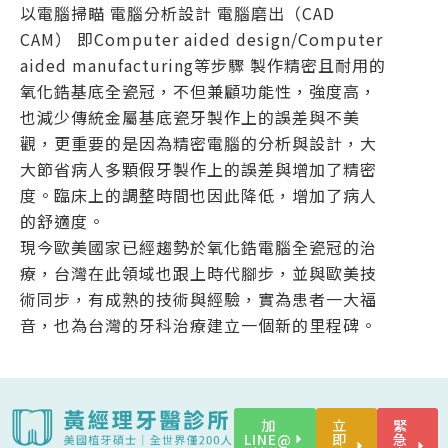
以電腦掃瞄 電腦分析設計 電腦磨出（CAD
CAM） 即Computer aided design/Computer
aided manufacturing等步驟 製作精密且耐用的
氧化鋯基底全瓷冠，不但兼顧功能性，強度高，
也減少傳統金屬基底瓷牙製作上的誤差與不美
觀，更重要的是因為精密電腦的分析與設計，大
大節省病人多顆假牙製作上的誤差與增加了精密
度。臨床上的調整時間也因此降低，增加了病人
的舒適度。
現今歐美國家已經趨勢於氧化鋯電腦全瓷冠的治
療，台灣在此領域也跟上時代腳步，並與歐美技
術同步，有成熟的技術與經驗，實為患者一大福
音，也為台灣的牙科治療建立一個新的里程碑。
加
立
緊
LINE@
即
急