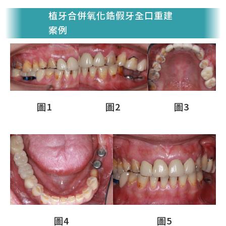
植牙合併氧化鋯假牙全口重建
案例
圖1
圖2
圖3
圖4
圖5