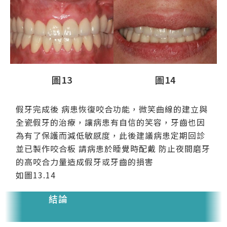
圖13
圖14
假牙完成後 病患恢復咬合功能，微笑曲線的建立與
全瓷假牙的治療，讓病患有自信的笑容，牙齒也因
為有了保護而減低敏感度，此後建議病患定期回診
並已製作咬合板 請病患於睡覺時配戴 防止夜間磨牙
的高咬合力量造成假牙或牙齒的損害
如圖13.14
結論