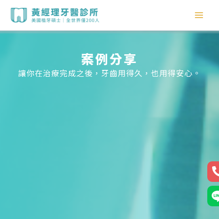
跳
至
主
要
內
案例分享
容
讓你在治療完成之後，牙齒用得久，也用得安心。
2
官