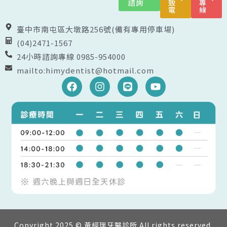
諮詢
致
專
電
線
臺中市南屯區大墩路256號(備有專用停車場)
(04)2471-1567
24小時諮詢專線 0985-954000
mailto:himydentist@hotmail.com
F
I
L
Y
a
n
i
o
c
s
n
u
e
t
e
t
b
a
u
o
g
b
o
r
e
k
a
m
Copyright 2025 © 黃經理牙醫診所 All rights reserved.