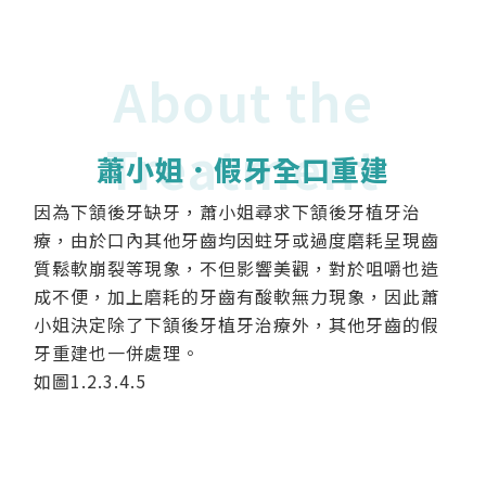
About the
Treatment
蕭小姐．假牙全口重建
因為下頷後牙缺牙，蕭小姐尋求下頷後牙植牙治
療，由於口內其他牙齒均因蛀牙或過度磨耗呈現齒
質鬆軟崩裂等現象，不但影響美觀，對於咀嚼也造
成不便，加上磨耗的牙齒有酸軟無力現象，因此蕭
小姐決定除了下頷後牙植牙治療外，其他牙齒的假
牙重建也一併處理。
如圖1.2.3.4.5