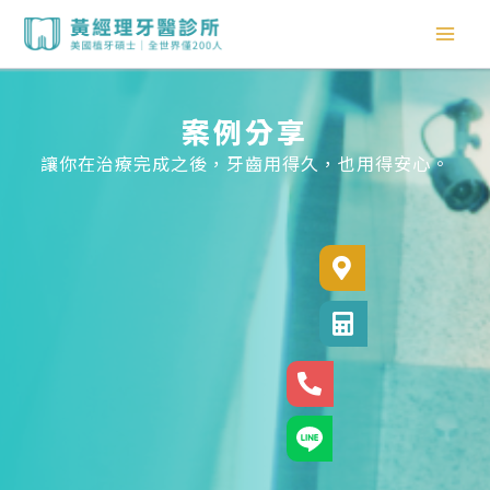
跳
至
主
要
內
案例分享
容
讓你在治療完成之後，牙齒用得久，也用得安心。
診所位置
診所電話
24小時專線
官方LINE@