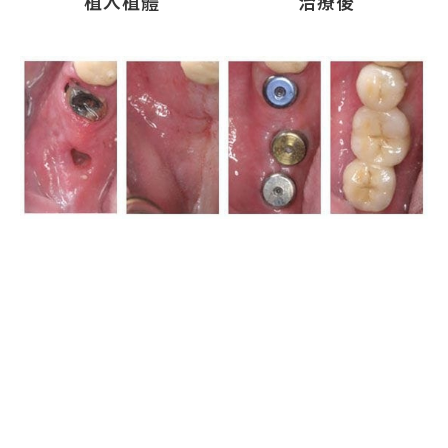
植入植體
治療後
殘留齒根
治療前
植入植體
治療後
加
立
緊
LINE@
即
急
諮詢
致
專
電
線