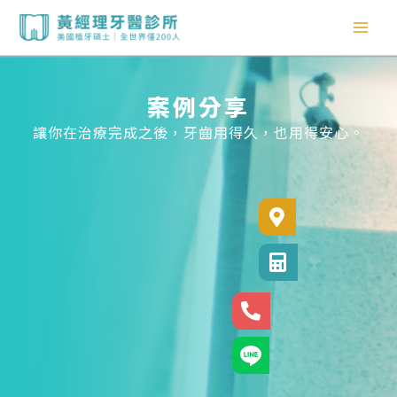
跳
至
主
要
內
案例分享
容
讓你在治療完成之後，牙齒用得久，也用得安心。
診所位置
診所電話
24小時專線
官方LINE@