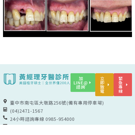
加
立
緊
LINE@
即
急
諮詢
致
專
電
線
臺中市南屯區大墩路256號(備有專用停車場)
(04)2471-1567
24小時諮詢專線 0985-954000
mailto:himydentist@hotmail.com
F
I
L
Y