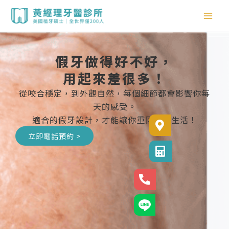
跳
至
主
要
內
假牙做得好不好，
容
用起來差很多！
從咬合穩定，到外觀自然，每個細節都會影響你每
天的感受。
適合的假牙設計，才能讓你重回自在生活！
診所位置
立即電話預約 >
診所電話
24小時專線
官方LINE@